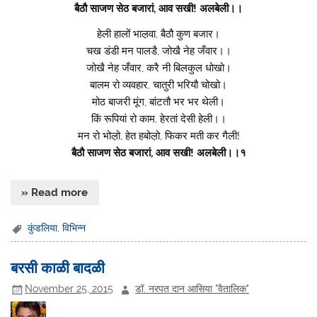
बैठौ साजण सेठ बजारां, आव सखी! अलबेली।।
हेली हालों भाल़वा, बैठौ कुण बजार।
चख डंडी मन पालडै, जोखै नेह जँवार।।
जोखै नेह जँवार, करै नी बिलकुल धोखो।
बालम रो व्यवहार, चातुरी भरियौ चोखो।
मोठ बाजरी मूंग, बांटतौ भर भर थेली।
किं रूपियां रो काम, हेरतां देसी हेली।।
मन रो भोल़ो, हेत हबोल़ो, फिकर मती कर गैली!
बैठौ साजण सेठ बजारां, आव सखी! अलबेली।।१
» Read more
कुंडलिया
,
विभिन्न
बरसी काळी बादळी
November 25, 2015
डॉ. नरपत दान आसिया "वैतालिक"