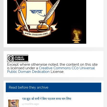
Except where otherwise noted, the content on this site
is licensed under a
Creative Commons CC0 Universal
Public Domain Dedication
License.
Read before they archive
एक झूठ को सभी ने बिना पड़ताल सच्च मान लिया
4 months ago