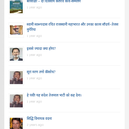
बरसाळो – दो दिवसीय कलरव कवि-सम्मेलन
1 year ago
स्वामी स्वरूपदास रचित राजस्थानी महाभारत और उनका काव्य सौंदर्य–तेजस
मुंगेरिया
1 year ago
इससे ज्यादा क्या होगा?
1 year ago
सूरां मरण तणो की सोच?
1 year ago
हे पंथी! यह संदेश तेजमाल भाटी को कह देना।
1 year ago
सिद्धि विनायक वंदना
2 years ago