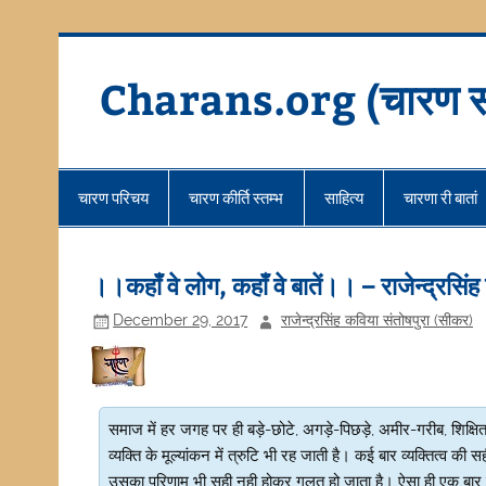
Skip
to
content
Charans.org (चारण स
चारण परिचय
चारण कीर्ति स्तम्भ
साहित्य
चारणा री बातां
।।कहाँ वे लोग, कहाँ वे बातें।। – राजेन्द्रसिं
December 29, 2017
राजेन्द्रसिंह कविया संतोषपुरा (सीकर)
समाज में हर जगह पर ही बड़े-छोटे, अगड़े-पिछड़े, अमीर-गरीब, शिक्ष
व्यक्ति के मूल्यांकन में त्रुटि भी रह जाती है। कई बार व्यक्तित्व 
उसका परिणाम भी सही नही होकर गलत हो जाता है। ऐसा ही एक बार मा