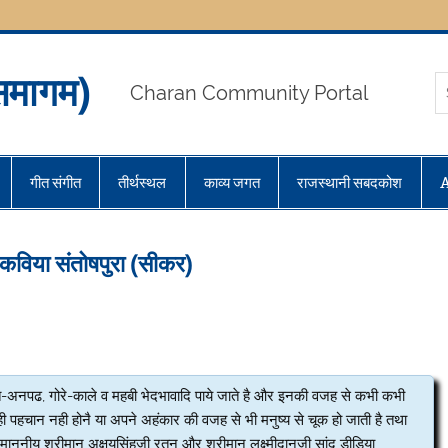
मागम)
Charan Community Portal
गीत संगीत
तीर्थस्थल
काव्य जगत
राजस्थानी सबदकोश
ह कविया संतोषपुरा (सीकर)
ित-अनपढ, गोरे-काले व महबी भेदभावादि पाये जाते है और इनकी वजह से कभी कभी
की सही पहचान नही होनै या अपने अहंकार की वजह से भी मनुष्य से चूक हो जाती है तथा
ननीय श्रीमान अक्षयसिंहजी रतनू और श्रीमान लक्ष्मीदानजी सांदू डीडिया