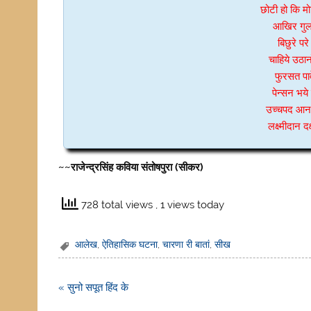
छोटी हो कि मो
आखिर गुला
बिछुरे पर
चाहिये उठा
फुरसत पाव
पेन्सन भये
उच्चपद आन ज
लक्ष्मीदान
~~राजेन्द्रसिंह कविया संतोषपुरा (सीकर)
728 total views
, 1 views today
आलेख
,
ऐतिहासिक घटना
,
चारणा री बातां
,
सीख
Post
« सुनो सपूत हिंद के
navigation