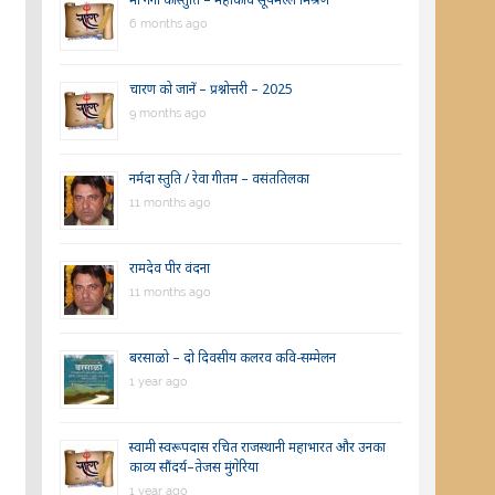
6 months ago
चारण को जानें – प्रश्नोत्तरी – 2025
9 months ago
नर्मदा स्तुति / रेवा गीतम – वसंततिलका
11 months ago
रामदेव पीर वंदना
11 months ago
बरसाळो – दो दिवसीय कलरव कवि-सम्मेलन
1 year ago
स्वामी स्वरूपदास रचित राजस्थानी महाभारत और उनका
काव्य सौंदर्य–तेजस मुंगेरिया
1 year ago