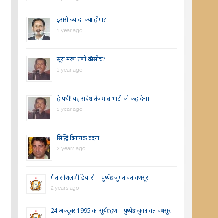
इससे ज्यादा क्या होगा?
1 year ago
सूरां मरण तणो की सोच?
1 year ago
हे पंथी! यह संदेश तेजमाल भाटी को कह देना।
1 year ago
सिद्धि विनायक वंदना
2 years ago
गीत सोशल मीडिया रौ – पुष्पेंद्र जुगतावत वणसूर
2 years ago
24 अक्टूबर 1995 का सूर्यग्रहण – पुष्पेंद्र जुगतावत वणसूर