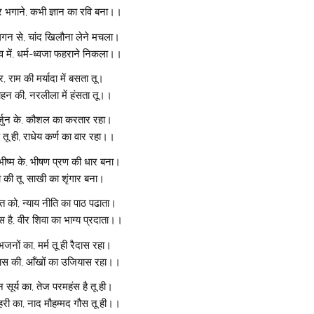
र भगाने, कभी ज्ञान का रवि बना।।
गगन से, चांद खिलौना लेने मचला।
्व में, धर्म-ध्वजा फहराने निकला।।
त्र, राम की मर्यादा में बसता तू।
ोहन की, नरलीला में हंसता तू।।
 अर्जुन के, कौशल का करतार रहा।
 तू ही, राधेय कर्ण का वार रहा।।
भीष्म के, भीषण प्रण की धार बना।
 की तू, साखी का शृंगार बना।
प्त को, न्याय नीति का पाठ पढाता।
ास है, वीर शिवा का भाग्य प्रदाता।।
जनों का, मर्म तू ही रैदास रहा।
दास की, आँखों का उजियास रहा।।
ान सूर्य का, तेज परमहंस है तू ही।
री का, नाद मौहम्मद गौस तू ही।।