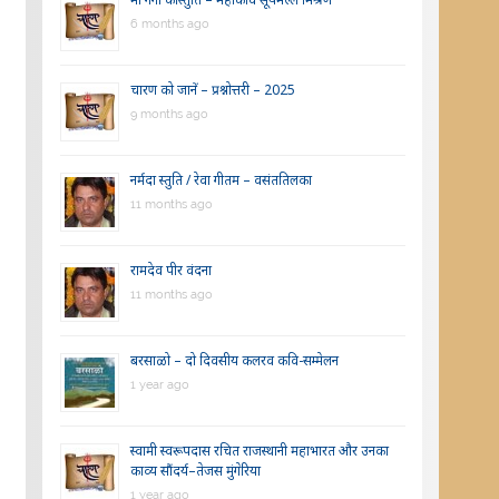
6 months ago
चारण को जानें – प्रश्नोत्तरी – 2025
9 months ago
नर्मदा स्तुति / रेवा गीतम – वसंततिलका
11 months ago
रामदेव पीर वंदना
11 months ago
बरसाळो – दो दिवसीय कलरव कवि-सम्मेलन
1 year ago
स्वामी स्वरूपदास रचित राजस्थानी महाभारत और उनका
काव्य सौंदर्य–तेजस मुंगेरिया
1 year ago