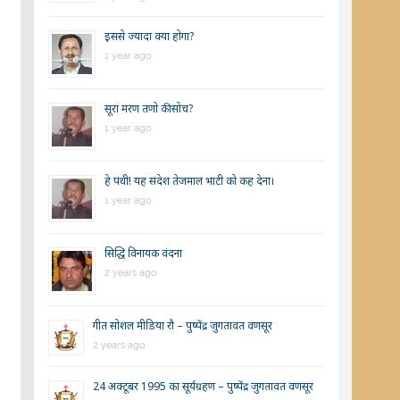
इससे ज्यादा क्या होगा?
1 year ago
सूरां मरण तणो की सोच?
1 year ago
हे पंथी! यह संदेश तेजमाल भाटी को कह देना।
1 year ago
सिद्धि विनायक वंदना
2 years ago
गीत सोशल मीडिया रौ – पुष्पेंद्र जुगतावत वणसूर
2 years ago
24 अक्टूबर 1995 का सूर्यग्रहण – पुष्पेंद्र जुगतावत वणसूर