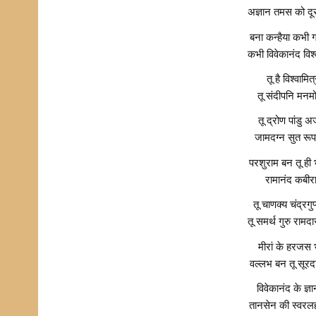
अज्ञान तमस को दू
बना कन्हैया कभी 
कभी विवेकानंद विश
तू है विश्वामि
तू संदीपनि मनम
तू द्रोण पांडु
जामदग्न सुत रूप
परशुराम बन तू ही 
रामानंद कबीरा
तू चाणक्य चंद्रगु
तू समर्थ गुरु रामद
मीरां के हरजस भ
वल्लभ बन तू सूर
विवेकानंद के ज्ञ
तानसेन की स्वरलह