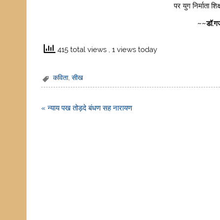
पर युग निर्माता शि
~~डॉ.गज
415 total views
, 1 views today
कविता
,
सीख
Post
« न्याय पख तोड़दे बंधण सह नारायण
navigation