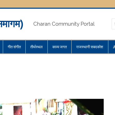
मागम)
Charan Community Portal
गीत संगीत
तीर्थस्थल
काव्य जगत
राजस्थानी सबदकोश